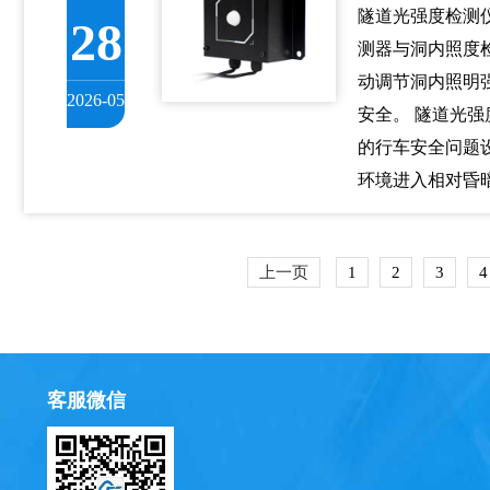
隧道光强度检测
28
测器与洞内照度
动调节洞内照明
2026-05
安全。 隧道光
的行车安全问题
环境进入相对昏
上一页
1
2
3
4
客服微信