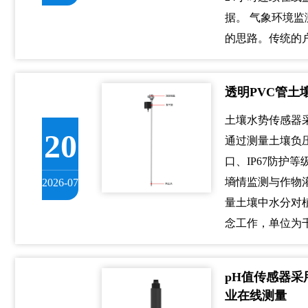
据。 气象环境
的思路。传统的
透明PVC管土
土壤水势传感器采用
20
通过测量土壤负压
口、IP67防护等
墒情监测与作物
2026-07
量土壤中水分对
念工作，单位为千
pH值传感器采用
业在线测量