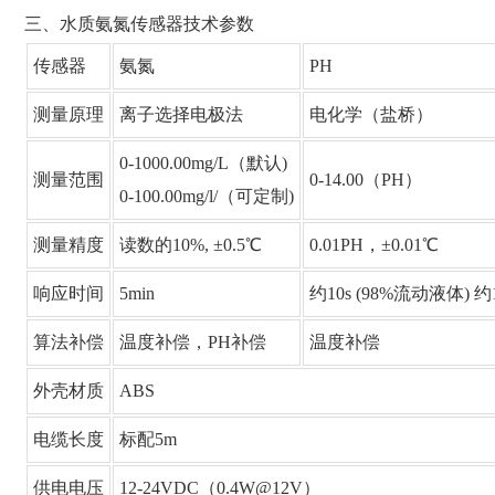
三、水质氨氮传感器技术参数
传感器
氨氮
PH
测量原理
离子选择电极法
电化学（盐桥）
0-1000.00mg/L（默认)
测量范围
0-14.00（PH）
0-100.00mg/l/（可定制)
测量精度
读数的10%, ±0.5℃
0.01PH，±0.01℃
响应时间
5min
约10s (98%流动液体) 约
算法补偿
温度补偿，PH补偿
温度补偿
外壳材质
ABS
电缆长度
标配5m
供电电压
12-24VDC（0.4W@12V）