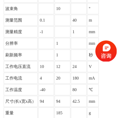
波束角
10
°
测量范围
0.1
40
m
测量精度
-1
1
mm
分辨率
1
mm
刷新频率
1
秒
工作电压直流
10
12
24
V
工作电流
4
20
180
mA
工作温度
-40
80
℃
尺寸(长x宽x高）
94
94
42.5
mm
重量
185
g