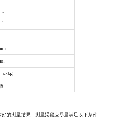
2゜
1゜
8mm
mm
.8kg
板
较好的测量结果，测量渠段应尽量满足以下条件：