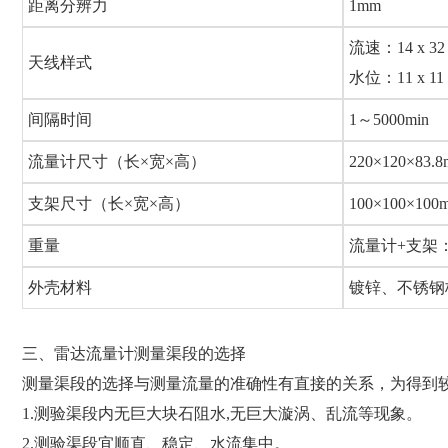
距离分辨力
1mm
流速：14 x 3
天线样式
水位：11 x 1
间隔时间
1～5000min
流量计尺寸（长×宽×高）
220×120×83.
支架尺寸（长×宽×高）
100×100×100
重量
流量计+支架：5
外壳材料
镀锌、不锈钢
三、雷达流量计测量渠段的选择
测量渠段的选择与测量流量的准确性有直接的关系，为得到
1.测验渠段内无巨大块石阻水,无巨大漩涡、乱流等现象。
2.测验渠段宜顺直、稳定、水流集中。