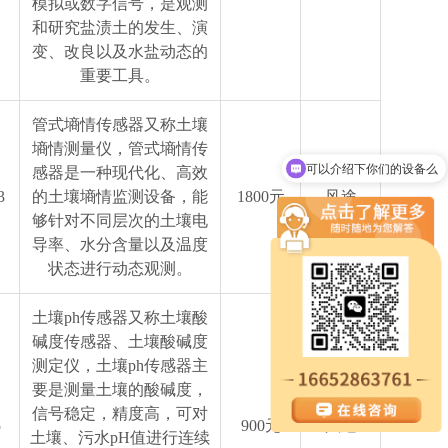
模拟或数字信号，是观测
和研究盐渍土的发生、演
变、改良以及水盐动态的
重要工具。
管式墒情传感器又称土壤
可以介绍下你们的设备么
墒情测量仪，管式墒情传
这款设备费用是多少？
感器是一种现代化、高效
3
的土壤墒情监测设备，能
1800元
风途
够针对不同层次的土壤电
导率、水分含量以及温度
状态进行动态观测。
土壤ph传感器又称土壤酸
碱度传感器、土壤酸碱度
测定仪，土壤ph传感器主
要是测量土壤的酸碱度，
信号稳定，精度高，可对
5
900元
风途
土壤、污水pH值进行连续