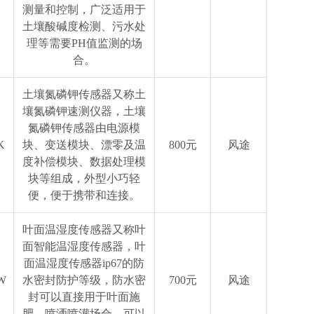
测量和控制，广泛适用于
土壤酸碱度检测、污水处
理等需要PH值监测的场
合。
土壤氮磷钾传感器又称土
壤氮磷钾速测仪器，土壤
氮磷钾传感器由电源模
K
块、变送模块、漂零及温
800元
风途
度补偿模块、数据处理模
块等组成，外型小巧轻
便，便于携带和连接。
叶面温湿度传感器又称叶
面智能温湿度传感器，叶
面温湿度传感器ip67的防
W
水密封防护等级，防水密
700元
风途
封可以直接用于叶面施
肥、喷洒喷灌场合，可以