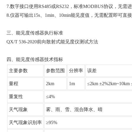
7.数字接口使用RS485或RS232，标准MODBUS协议，无
8.仪器可输出15s、1min、10min能见度值，无需配置即
三、能见度传感器执行标准
QX/T 536-2020前向散射式能见度仪测试方法
四、能见度传感器技术指标
主要参数
参数范围
分辨率
误差
量程
2km
1m
≤2km ±2%2km~10km 
重复性
≤4%
天气现象
雾、雨、雪、混合降水、晴
天气现象识别率
≥95%