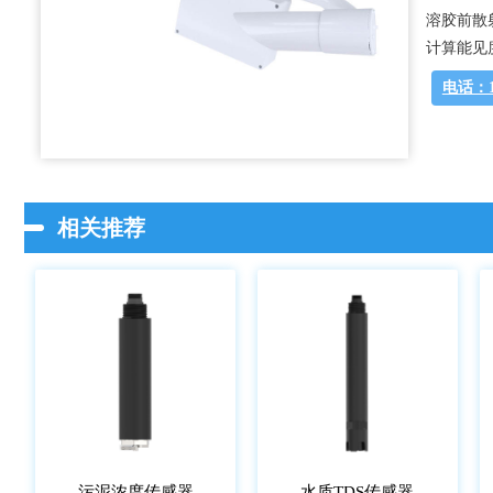
溶胶前散
计算能见
电话：13
相关推荐
污泥浓度传感器
水质TDS传感器