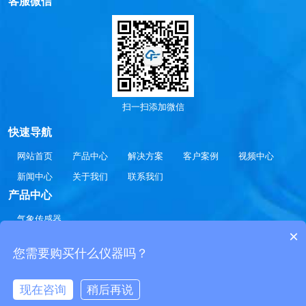
客服微信
扫一扫添加微信
快速导航
网站首页
产品中心
解决方案
客户案例
视频中心
新闻中心
关于我们
联系我们
产品中心
气象传感器
×
气象环境监测仪
土壤传感器
能见度传感器
您需要购买什么仪器吗？
Copyright 2020-2030 © 气象监测系统-气象传感器-微型气象仪-气象环境监测仪
价格厂家参数QXZ17.COM All Rights Reserved.
鲁公网安备
现在咨询
稍后再说
在线咨询
电话/微信
37079402370832
鲁ICP备19014883号-8
txt地图
网站地图