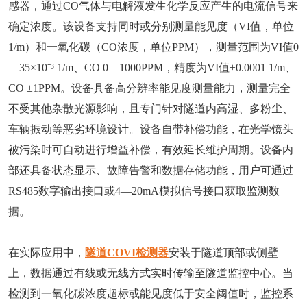
感器，通过CO气体与电解液发生化学反应产生的电流信号来
确定浓度。该设备支持同时或分别测量能见度（VI值，单位
1/m）和一氧化碳（CO浓度，单位PPM），测量范围为VI值0
—35×10⁻³ 1/m、CO 0—1000PPM，精度为VI值±0.0001 1/m、
CO ±1PPM。设备具备高分辨率能见度测量能力，测量完全
不受其他杂散光源影响，且专门针对隧道内高湿、多粉尘、
车辆振动等恶劣环境设计。设备自带补偿功能，在光学镜头
被污染时可自动进行增益补偿，有效延长维护周期。设备内
部还具备状态显示、故障告警和数据存储功能，用户可通过
RS485数字输出接口或4—20mA模拟信号接口获取监测数
据。
在实际应用中，
隧道COVI检测器
安装于隧道顶部或侧壁
上，数据通过有线或无线方式实时传输至隧道监控中心。当
检测到一氧化碳浓度超标或能见度低于安全阈值时，监控系